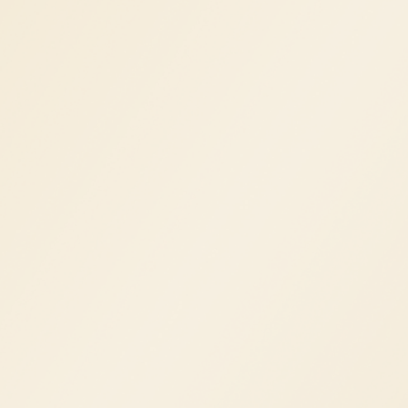
Одной из важнейших для каждой девушки
является глубокая чистка. Только
профессионалы и специализированные
средства помогут вашей коже вновь вдохнуть,
избавиться от накопившихся старых
ороговевших клеток, получить заряд бодрости.
Сделать чистку лица в Перми вы можете в
массажном центре «Персик». Все косметологи,
проводящие данную процедуру, имеют
соответствующее образование, регулярно
повышают квалификацию, используют только
профессиональную косметику.
Записаться на процедуру