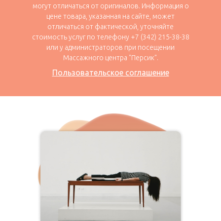
могут отличаться от оригиналов. Информация о
цене товара, указанная на сайте, может
отличаться от фактической, уточняйте
стоимость услуг по телефону +7 (342) 215-38-38
или у администраторов при посещении
Массажного центра "Персик".
Пользовательское соглашение