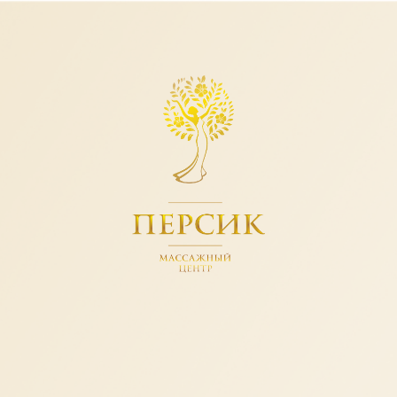
→
→
Главная
Услуги
Чистка лица
Чистка лица Пермь
Сияющая, здоровая, молодая кожа – это не миф
и не привилегия определенного возраста. Это
реальная возможность при грамотном уходе –
очищении, увлажнении, и при помощи
косметологических процедур.